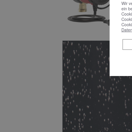
Wir v
ein b
Cooki
Cooki
Cooki
Daten