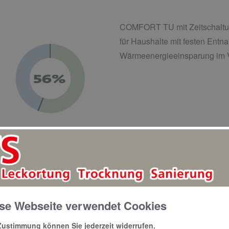
COMFORT TU mit Zeitschaltuh
für Haushalte mit festen Entn
Wärmeenergieeinsparung im V
COMFORT TA mit AUTOADAPT-R
in denen der Entnahmeplan nic
Ferienhäuser ist eine zusätzl
se Webseite verwendet Cookies
geeignet. Bis zu 67 % wenig
Vergleich zum Dauerbetrieb.
Zustimmung können Sie jederzeit widerrufen.