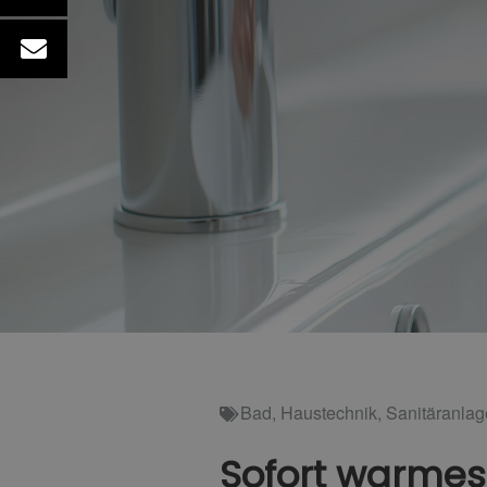
Bad
,
Haustechnik
,
Sanitäranla
Sofort warme