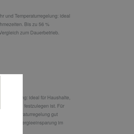
r und Temperaturregelung: ideal
ahmezeiten. Bis zu 56 %
ergleich zum Dauerbetrieb.
egelung: ideal für Haushalte,
ht einfach festzulegen ist. Für
iche Temperaturregelung gut
er Wärmeenergieeinsparung im