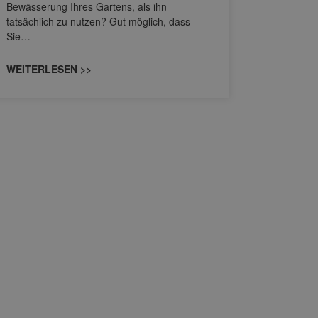
Bewässerung Ihres Gartens, als ihn
Ein Wass
tatsächlich zu nutzen? Gut möglich, dass
Vorwarnu
Sie…
entstehen 
Sturmschäd
WEITERLESEN >>
Schnitt v
WEITERL