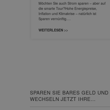
nbar – und
Möchten Sie auch Strom sparen – aber auf
regelmäßig
die smarte Tour?Hohe Energiepreise,
mpen und
Inflation und Klimakrise – natürlich ist
m Ein-
Sparen vernünftig.…
WEITERLESEN >>
SPAREN SIE BARES GELD UND
WECHSELN JETZT IHRE
HEIZUNG!