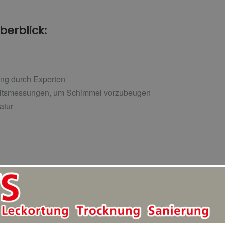
erblick:
nung durch Experten
keitsmessungen, um Schimmel vorzubeugen
atur