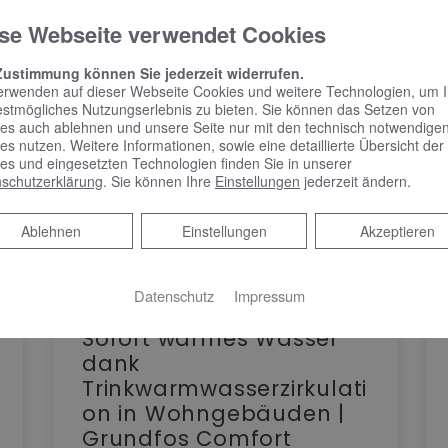
se Webseite verwendet Cookies
Zustimmung können Sie jederzeit widerrufen.
erwenden auf dieser Webseite Cookies und weitere Technologien, um 
estmögliches Nutzungserlebnis zu bieten. Sie können das Setzen von
es auch ablehnen und unsere Seite nur mit den technisch notwendige
es nutzen. Weitere Informationen, sowie eine detaillierte Übersicht der
es und eingesetzten Technologien finden Sie in unserer
schutzerklärung
. Sie können Ihre
Einstellungen
jederzeit ändern.
Ablehnen
Ablehnen
Einstellungen
Akzeptieren
Datenschutz
Impressum
Sofort warmes Wasser
dank
Trinkwarmwasserzirkulati
on in Wohngebäuden |
Grundfos Comfort