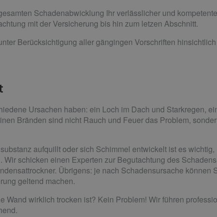
r gesamten Schadenabwicklung Ihr verlässlicher und kompetenter
chtung mit der Versicherung bis hin zum letzen Abschnitt.
unter Berücksichtigung aller gängingen Vorschriften hinsichtlich
t
iedene Ursachen haben: ein Loch im Dach und Starkregen, ein 
inen Bränden sind nicht Rauch und Feuer das Problem, sonder
substanz aufquillt oder sich Schimmel entwickelt ist es wicht
nen. Wir schicken einen Experten zur Begutachtung des Schaden
Kondensattrockner. Übrigens: je nach Schadensursache können Si
herung geltend machen.
eine Wand wirklich trocken ist? Kein Problem! Wir führen profes
hend.