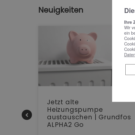
Neuigkeiten
Die
Ihre 
Wir v
ein b
Cooki
Cooki
Cooki
Daten
att
Jetzt alte
n – die
Heizungspumpe
umpe |
austauschen | Grundfos
ALPHA2 Go